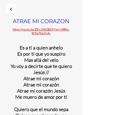
ATRAE MI CORAZON
https://youtu.be/ZEvJi4kQBrA?si=i-MMc-
WXeFbbVyAi
Es a tí a quien anhelo
Es por tí que yo suspiro
Mas allá del velo
Yo voy a decirte que te quiero
Jesús //
Atrae mi corazón
Atrae mi corazón
Atrae mi corazón Jesús
Me muero de amor por tí
Quiero que el mundo sepa