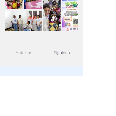
Anterior
Siguiente
Como encontrarnos
Barrio los Caracoles Mz 74 Lt 10 1
etapa
Cartagena D.T y C - Colombia
Tel:
6670848
Cel:
3126524107
Servicios en la semana