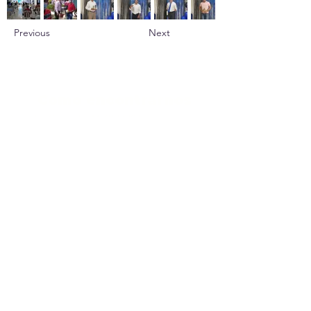
Previous
Next
Como encontrarnos
Barrio los Caracoles Mz 74 Lt 10 1
etapa
Cartagena D.T y C - Colombia
Tel:
6670848
Cel:
3126524107
Servicios en la semana
Servicios en la
Servicios en
iglesia
hogares
Zonas
Escuela dominical
Miercoles - jueves
8:30 am
7:30 pm
Miércoles
Estudio y oración
7:30 pm